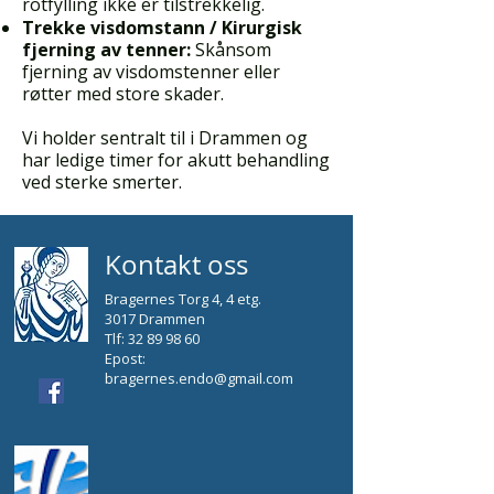
rotfylling ikke er tilstrekkelig.
Trekke visdomstann / Kirurgisk
fjerning av tenner:
Skånsom
fjerning av visdomstenner eller
røtter med store skader.
Vi holder sentralt til i Drammen og
har ledige timer for akutt behandling
ved sterke smerter.
Kontakt oss
Bragernes Torg 4, 4 etg.
3017 Drammen
Tlf:
32 89 98 60
Epost:
bragernes.endo@gmail.com