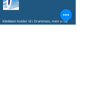
Klinikken holder til i Drammen, men vi tar
daglig imot pasienter med akutt
behandlingsbehov fra andre områder som
Asker, Lier, Mjøndalen, Hokksund,
Holmestrand, Svelvik og Tønsberg.
Når din lokale tannlege har stengt eller
mangler utstyr for kompliserte inngrep,
står vi klare til å hjelpe deg – også i helger.
Tannklinikk sentralt i
Drammen