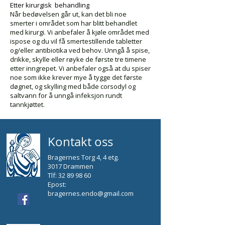
Etter kirurgisk behandling
Når bedøvelsen går ut, kan det bli noe
smerter i området som har blitt behandlet
med kirurgi. Vi anbefaler å kjøle området med
ispose og du vil få smertestillende tabletter
og/eller antibiotika ved behov. Unngå å spise,
drikke, skylle eller røyke de første tre timene
etter inngrepet. Vi anbefaler også at du spiser
noe som ikke krever mye å tygge det første
døgnet, og skylling med både corsodyl og
saltvann for å unngå infeksjon rundt
tannkjøttet.
Kontakt oss
Bragernes Torg 4, 4 etg.
3017 Drammen
Tlf:
32 89 98 60
Epost:
bragernes.endo@gmail.com