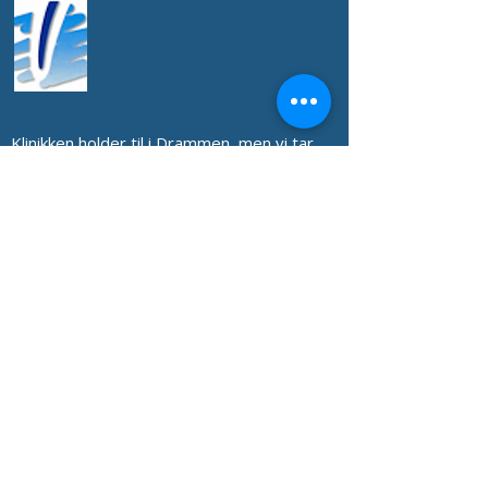
Klinikken holder til i Drammen, men vi tar
daglig imot pasienter med akutt
behandlingsbehov fra andre områder som
Asker, Lier, Mjøndalen, Hokksund,
Holmestrand, Svelvik og Tønsberg.
Når din lokale tannlege har stengt eller
mangler utstyr for kompliserte inngrep,
står vi klare til å hjelpe deg – også i helger.
Tannklinikk sentralt i
Drammen