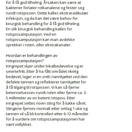
for å få god tilheling. Årsaken kan være at
bakterier forlater rotkanalene og fester seg
rundt rotspissen. Dette kalles ekstraradikulær
infeksjon, og da kan det være behov for
kirurgisk behandling for å få god tilheling.
En slik kirurgisk behandling kalles for
rotspissamputasjon. Ved en
rotspissamputasjon kan man avdekke
sprekker i roten, eller ekstrakanaler.
Hvordan er behandlingen av
rotspissamputasjon?
Inngrepet skjer under lokalbedøvelse og er
smertefritt. Etter å ha fått området rikelig
bedøvet, lager vi en snitt i tannkjøttet ved den
defekte tannen og reflekterer tannkjøttet for
å få tilgang til rotspissen. Vi kan så fjerne
betennelsesvev rundt roten eller fjerne ca. 3-
5 millimeter av en betent rotspiss. Etter
inngrepet settes noen sting for å lukke såret.
Stingene fjernes normalt etter omlag 1 uke og
tannen vil så bli kontrollert etter 6-12 måneder
for å vurdere om rotspissamputasjonen har
vært vellykket.